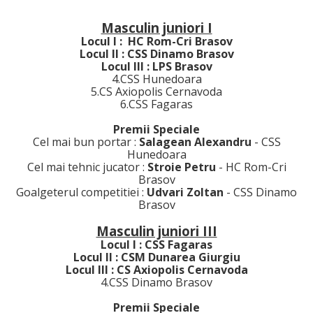
Masculin juniori I
Locul I : HC Rom-Cri Brasov
Locul II : CSS Dinamo Brasov
Locul III : LPS Brasov
4.CSS Hunedoara
5.CS Axiopolis Cernavoda
6.CSS Fagaras
Premii Speciale
Cel mai bun portar :
Salagean Alexandru
- CSS
Hunedoara
Cel mai tehnic jucator :
Stroie Petru
- HC Rom-Cri
Brasov
Goalgeterul competitiei :
Udvari Zoltan
- CSS Dinamo
Brasov
Masculin juniori III
Locul I : CSS Fagaras
Locul II : CSM Dunarea Giurgiu
Locul III : CS Axiopolis Cernavoda
4.CSS Dinamo Brasov
Premii Speciale