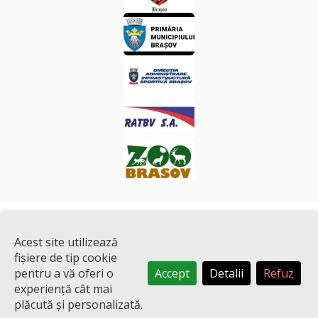
Acest site utilizează
fișiere de tip cookie
pentru a vă oferi o
Accept
Detalii
Refuz
experiență cât mai
Copyright © 2013-2026 FunSports.ro | Un proiect
MediaMind
.
plăcută și personalizată.