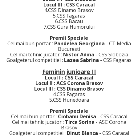
Locul III : CSS Caracal
4.CSS Dinamo Brasov
5.CSS Fagaras
6.CSS Bacau
7.CSS Gura Humorului
Premii Speciale
Cel mai bun portar :
Pandelea Georgiana
- CT Media
Bucuresti
Cel mai tehnic jucator :
Nistor Adina
- CSS Slobozia
Goalgeterul competitiei :
Lazea Sabrina
- CSS Fagaras
Feminin junioare II
Locul I : CSS Caracal
Locul II : ACS Corona Brasov
Locul III : CSS Dinamo Brasov
4.CSS Fagaras
5.CSS Hunedoara
Premii Speciale
Cel mai bun portar :
Ciobanu Denisa
- CSS Caracal
Cel mai tehnic jucator :
Tirca Sorina
- ASC Corona
Brasov
Goalgeterul competitiei :
Dinut Bianca
- CSS Caracal