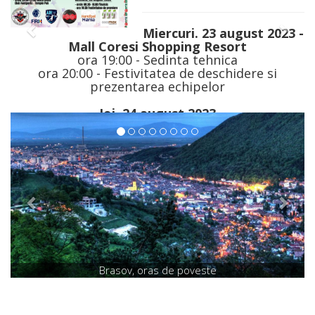
FunSports Cup revine pe par
t 2023 -
După o pauză datorată pandemiei de coronavirus, cel mai pute
turneu de handbal pentru juniori din țara noastră revine, cu ediția 
În formatul de care ne-am bucurat împreună, timp de mulți ani la r
e si
patru categorii de vârstă, atât la fete cât și la băieți: Juniori I (U18), I
III (U14) și IV (U12).
Cele mai bune echipe din România, precum și formații puternice
străinătate, se vor afla la Brașov, la finalul lunii august, pregătind 
viitor, în cadrul unui real spectacol handbalistic: 21-25 august – junior
IV; 25-28 august – juniori I și II.
unSports
Înscrierile sunt deschise pana pe 1 iulie.
ifinalele
re
Biserica Neagra