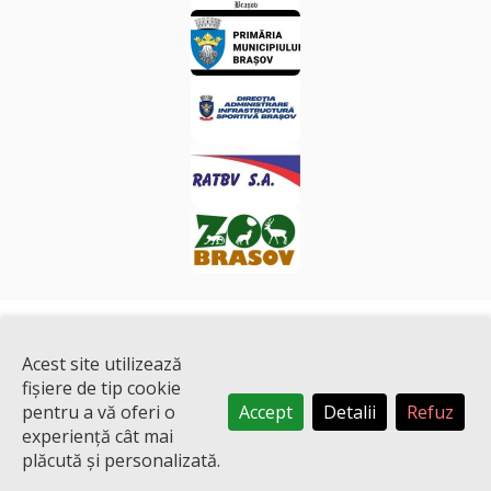
Acest site utilizează
fișiere de tip cookie
pentru a vă oferi o
Accept
Detalii
Refuz
experiență cât mai
Copyright © 2013-2026 FunSports.ro | Un proiect
MediaMind
.
plăcută și personalizată.