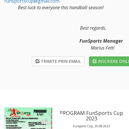
funsportscup@gmail.com
.
Best luck to everyone this handball season!
Best regards,
FunSports Manager
Marius Fetti
TRIMITE PRIN EMAIL
INSCRIERE ONL
rts Cup
Cupa FunSports 20
Funsports Cup, 07-01-2022
2023